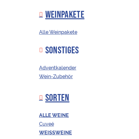
WEINPAKETE
Alle Weinpakete
SONSTIGES
INTERN
WE
Adventkalender
Wein-Zubehör
SORTEN
ALLE WEINE
Cuveé
Halloumi-Hühnerspieße mit Eblysalat
WEISSWEINE