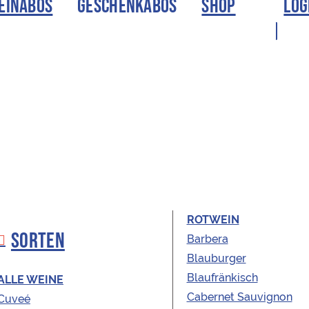
EINABOS
GESCHENKABOS
SHOP
LOG
ROTWEIN
SORTEN
Barbera
Blauburger
ÖSTERREICHISCHE WEINE
Blaufränkisch
ALLE WEINE
Cabernet Sauvignon
Cuveé