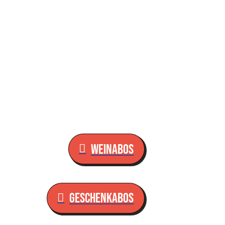
ecke österreichs
inbauregionen im
monatlichen abo
Weinabos
Geschenkabos