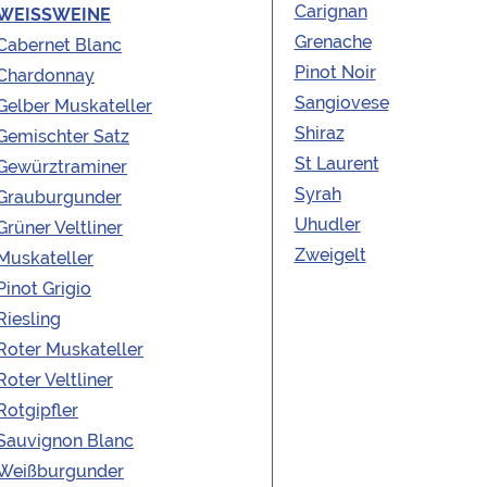
Carignan
WEISSWEINE
KAUFEN
Grenache
Cabernet Blanc
Pinot Noir
Chardonnay
Sangiovese
Gelber Muskateller
Shiraz
Gemischter Satz
St Laurent
Gewürztraminer
Syrah
Grauburgunder
INTERNATIONALE
Uhudler
Grüner Veltliner
WEINE
Zweigelt
Muskateller
EINLÖSEN
Pinot Grigio
Riesling
Roter Muskateller
Roter Veltliner
Rotgipfler
Sauvignon Blanc
Weißburgunder