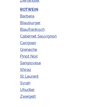
Zierfandler
Rosé Zweigelt 2023
ROTWEIN
Barbera
Blauburger
Region
Kamptal
Blaufränkisch
Weingut
Waldschütz
Cabernet Sauvignon
Carignan
Rosé
-
Grenache
Zweigelt
2023
Pinot Noir
Menge
+
Sangiovese
IN DEN WARENKORB
Shiraz
St Laurent
Syrah
Uhudler
Zweigelt