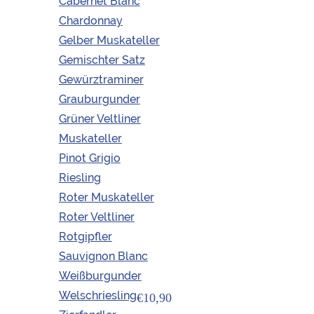
Cabernet Blanc
Chardonnay
Gelber Muskateller
Gemischter Satz
Gewürztraminer
Grauburgunder
Grüner Veltliner
Muskateller
Pinot Grigio
Riesling
Roter Muskateller
Roter Veltliner
Rotgipfler
Sauvignon Blanc
Weißburgunder
Welschriesling
€10,90