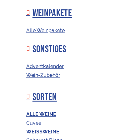
WEINPAKETE
Korkenfreunde
shoppen
Alle Weinpakete
günstiger
EINLÖSEN
SONSTIGES
INTERNATIONALE
WEINE
Adventkalender
Eingeloggten AbonnentInnen werden
automatisch die exklusiven
Wein-Zubehör
Mitgliederpreise angezeigt
SORTEN
ALLE WEINE
Cuveé
WEISSWEINE