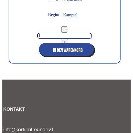
Region
Kamptal
Zweigelt
-
Mariage
2016
Menge
+
IN DEN WARENKORB
KONTAKT
info@korkenfreunde.at