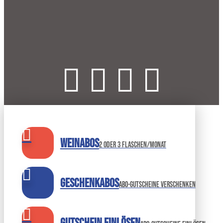
Weinabos
2 oder 3 Flaschen/Monat
Geschenkabos
Abo-Gutscheine verschenken
Gutschein einlösen