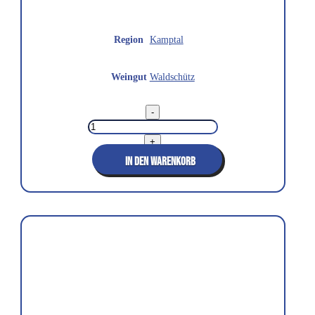
Region
Kamptal
Weingut
Waldschütz
Riesling
-
Kamptal
DAC
Ried
+
Wechselberg
2019
IN DEN WARENKORB
Menge