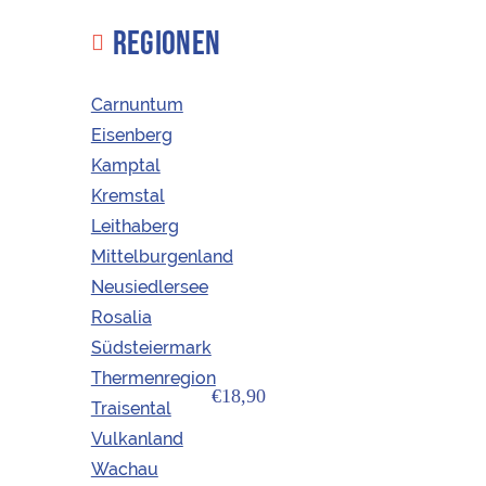
REGIONEN
Carnuntum
Eisenberg
Kamptal
Kremstal
Leithaberg
Mittelburgenland
Neusiedlersee
Rosalia
Südsteiermark
Thermenregion
€18,90
Traisental
Vulkanland
Roter Veltliner Ried Goldberg Wagram
Wachau
DAC 2023