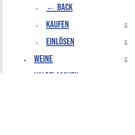
← Back
Kaufen
Einlösen
Weine
Halbflaschen
Login