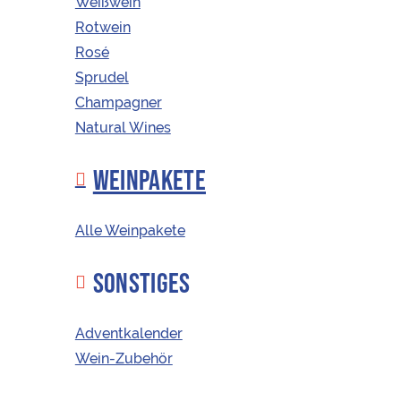
Weißwein
Rotwein
Rosé
KAUFEN
ÖSTERREICHISCHE WEINE
Sprudel
Champagner
Natural Wines
WEINPAKETE
Korkenfreunde
Alle Weinpakete
shoppen
EINLÖSEN
SONSTIGES
günstiger
INTERNATIONALE
WEINE
Adventkalender
Wein-Zubehör
Eingeloggten AbonnentInnen werden
automatisch die exklusiven