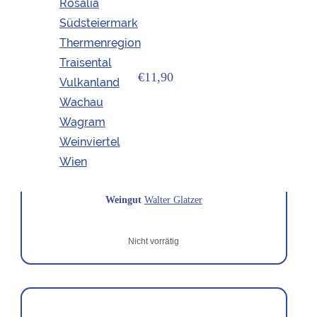
Rosalia
Südsteiermark
Thermenregion
Traisental
€11,90
Vulkanland
Wachau
Gluathummel Rosé Frizzante
Wagram
Weinviertel
Wien
Region
Carnuntum
Weingut
Walter Glatzer
Nicht vorrätig