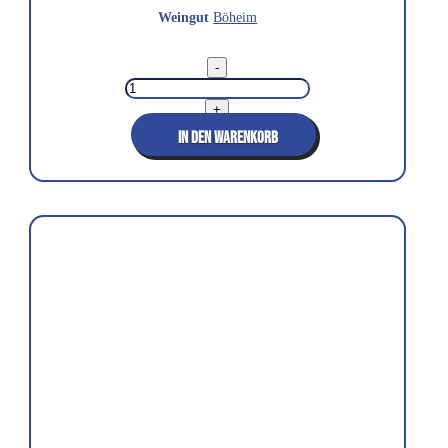
Weingut
Böheim
Rosé
-
Frizzante
2024
Menge
+
IN DEN WARENKORB