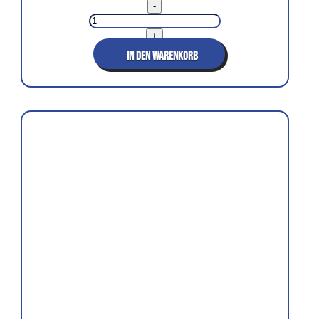
Frizzante
-
Rosé
Blend
2024
+
Menge
IN DEN WARENKORB