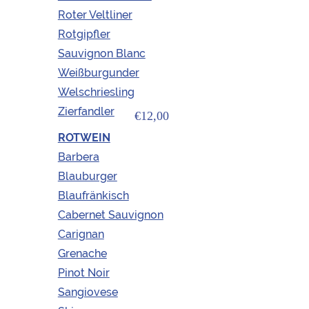
Roter Veltliner
Rotgipfler
Sauvignon Blanc
Weißburgunder
Welschriesling
Zierfandler
€12,00
ROTWEIN
Blanc de Blancs „La Petite “ 2023
Barbera
Blauburger
Blaufränkisch
Weingut
Seher
Cabernet Sauvignon
Carignan
Region
Weinviertel
Grenache
Blanc
-
Pinot Noir
de
Blancs
Sangiovese
"La
+
Petite