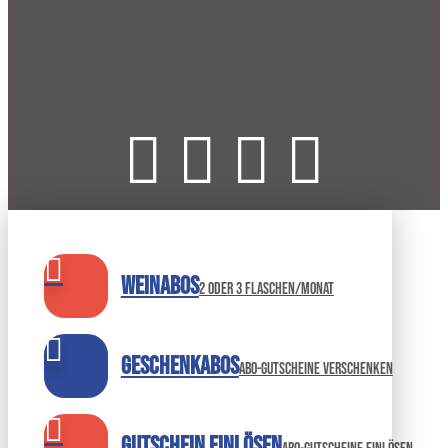
Weinabos
2 oder 3 Flaschen/Monat
Geschenkabos
Abo-Gutscheine verschenken
Gutschein einlösen