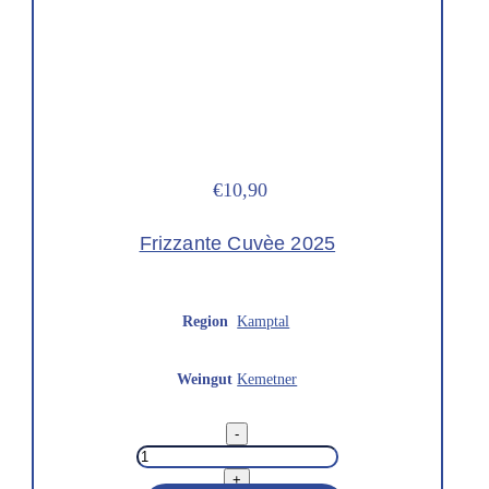
€10,90
Frizzante Cuvèe 2025
Region
Kamptal
Weingut
Kemetner
Frizzante
-
Cuvèe
2025
Menge
+