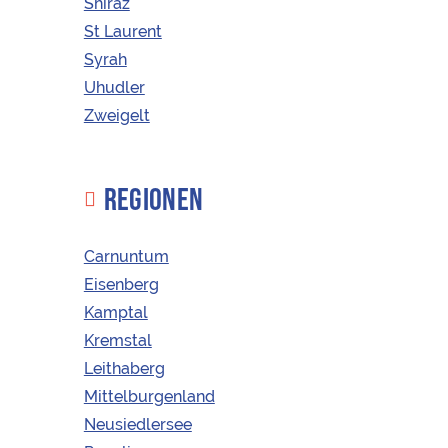
Shiraz
"
IN DEN WARENKORB
2023
St Laurent
Menge
Syrah
Uhudler
Zweigelt
REGIONEN
Carnuntum
Eisenberg
Kamptal
Kremstal
Leithaberg
Mittelburgenland
Neusiedlersee