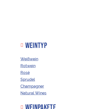
WEINTYP
Weißwein
Rotwein
Rosé
KAUFEN
ÖSTERREICHISCHE WEINE
Sprudel
Premium
Champagner
Korkenzieher
Natural Wines
mit Holzgriff
WEINPAKETE