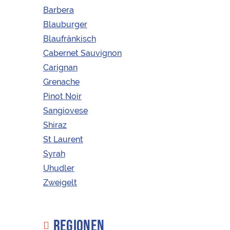
Barbera
Artikelnummer:
ZB2
Blauburger
Schlagwort:
Korkenzieher
Blaufränkisch
Cabernet Sauvignon
Carignan
KONTAKT
Grenache
Pinot Noir
Sangiovese
info@korkenfreunde.at
Shiraz
+43 (0) 6769038254
St Laurent
Obere Marktstraße 2
Syrah
3492 Etsdorf am Kamp
Uhudler
Zweigelt
SONSTIGES
REGIONEN