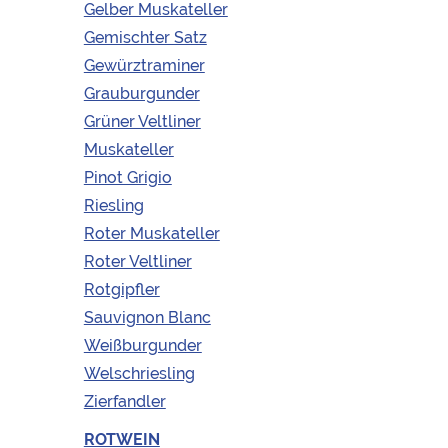
Gelber Muskateller
Gemischter Satz
Gewürztraminer
Grauburgunder
Grüner Veltliner
Muskateller
Pinot Grigio
Riesling
Roter Muskateller
Roter Veltliner
Rotgipfler
Sauvignon Blanc
Weißburgunder
Welschriesling
Zierfandler
ROTWEIN
Lieferzeit:
2-5 Werktage