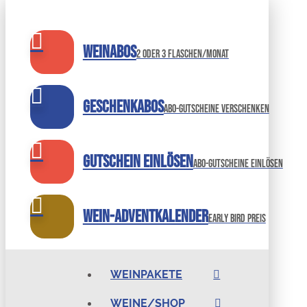
Weinabos
2 oder 3 Flaschen/Monat
Geschenkabos
Abo-Gutscheine verschenken
Gutschein einlösen
abo-gutscheine einlösen
Wein-Adventkalender
Early bird preis
WEINPAKETE
WEINE/SHOP