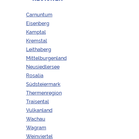
Lieferung und Zahlung
FAQ
Carnuntum
Team
Eisenberg
Presse
Kamptal
Firmenangebote
Kremstal
AGB
Leithaberg
Datenschutzbelehrung
Mittelburgenland
Impressum
Neusiedlersee
Rosalia
Südsteiermark
Thermenregion
Traisental
Vulkanland
Wachau
© 2026 Korkenfreunde
Wagram
Weinviertel