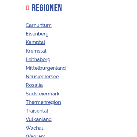
REGIONEN
Carnuntum
KONTAKT
Eisenberg
Kamptal
info@korkenfreunde.at
Kremstal
+43 (0) 6769038254
Leithaberg
Obere Marktstraße 2
Mittelburgenland
3492 Etsdorf am Kamp
Neusiedlersee
Rosalia
Südsteiermark
SONSTIGES
Thermenregion
Traisental
Vulkanland
Lieferung und Zahlung
Wachau
FAQ
Wagram