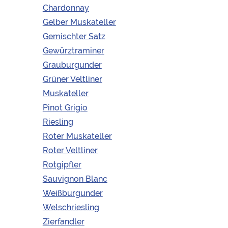
Weingut Hellerschmid |
Chardonnay
Wagram | Hippersdorf
Gelber Muskateller
Pfirsich | Hauch Zitrus |
Gemischter Satz
Angenehmer Säureboden |
Gewürztraminer
Spürbare Fruchtsüße |
Lang am Gaumen
Grauburgunder
Grüner Veltliner
Sorte:
Riesling | Weißwein
Weingut:
Weingut
Muskateller
Hellerschmid
Pinot Grigio
Region:
Wagram |
Niederösterreich
Riesling
Jahrgang:
2021
Roter Muskateller
Geschmack:
Angenehmer
Säureboden | Feine
Roter Veltliner
Fruchtsüße | Lang am
Rotgipfler
Gaumen
Charakter:
trocken
Sauvignon Blanc
Alkoholgehalt:
13 %vol.
Ausbau:
Stahltank
Weißburgunder
Verschlussart:
Welschriesling
Schraubverschluss
Inhalt:
0,75l
Zierfandler