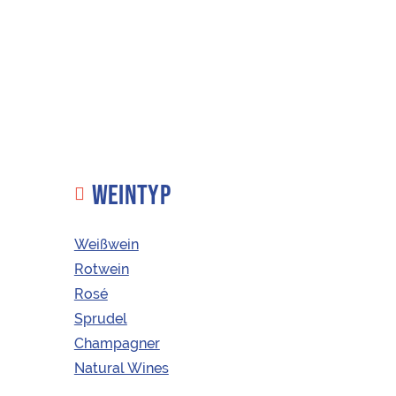
WEINTYP
Weißwein
Rotwein
Rosé
KAUFEN
ÖSTERREICHISCHE WEINE
Sprudel
Riesling Ried
Champagner
Hochrain
Natural Wines