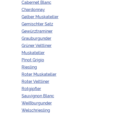
Cabernet Blanc
Grüner
-
+
Chardonnay
Veltliner
Reserve
Gelber Muskateller
IN DEN WARENKORB
Alte
Gemischter Satz
Reben
2024
Gewürztraminer
Weingut Böheim |
Menge
Carnuntum | Arbesthal |
Grauburgunder
Grüner Veltliner
Definitiv ein Wein mit
hervorragendem
Muskateller
Reifepotential! Dennoch
Pinot Grigio
passt er auch jetzt schon
perfekt zu Wiener
Riesling
Klassikern, wie Tafelspitz,
Roter Muskateller
Backhendl und Wiener
Schnitzel.
Roter Veltliner
Weißes Kernobst | Hauch
von Blüten | Feine
Rotgipfler
Fruchtsüße | Reife Mango |
Sauvignon Blanc
Zitroniger Abgang
Sorte:
Grüner Veltliner |
Weißburgunder
Weißwein
Welschriesling
Weingut:
Weingut Böheim