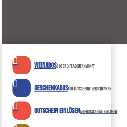
Weinabos
2 oder 3 Flaschen/Monat
Geschenkabos
Abo-Gutscheine verschenken
Gutschein einlösen
abo-gutscheine einlösen