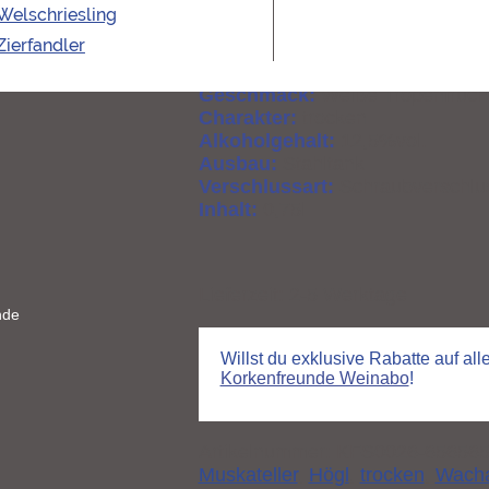
Sorte:
Gelber Muskateller | Wei
Welschriesling
Weingut:
Weingut Högl
Zierfandler
Region:
Wachau | Niederösterre
Jahrgang:
2020
Geschmack:
Weiße Tropenfrucht|
Charakter:
trocken
Alkoholgehalt:
12,5%vol.
Ausbau:
Stahltank
Verschlussart:
Schraubverschlu
Inhalt:
0,75l
Lieferzeit:
2-5 Werktage
nde
Willst du exklusive Rabatte auf al
Korkenfreunde Weinabo
!
Artikelnummer:
KFS0026-65656
Muskateller
,
Högl
,
trocken
,
Wach