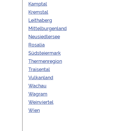
Kamptal
Kremstal
Leithaberg
Mittelburgenland
Neusiedlersee
Rosalia
Südsteiermark
hweit ab 6 Flaschen
Thermenregion
ten
Traisental
Vulkanland
Wachau
au | Wachau
Wagram
Weinviertel
licher Muskateller, der als Aperitif
Wien
 Terrassenwein und als Begleiter zu