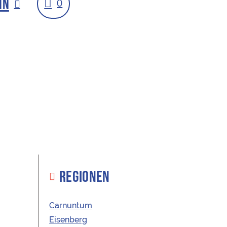
IN
0
REGIONEN
ler Federspiel J&G
Carnuntum
Eisenberg