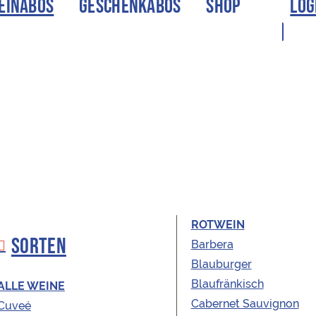
EINABOS
GESCHENKABOS
SHOP
LOG
ROTWEIN
SORTEN
Barbera
Gelber Muskatel
Blauburger
ÖSTERREICHISCHE WEINE
Blaufränkisch
2020
ALLE WEINE
Cabernet Sauvignon
Cuveé