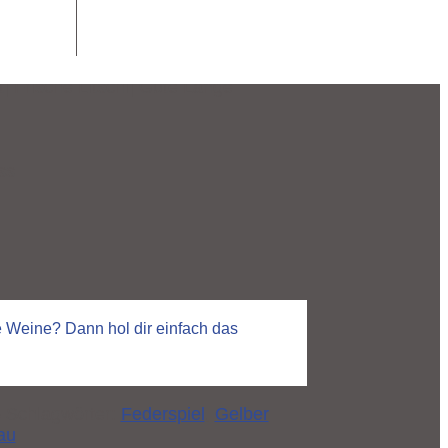
ßwein
ich
 Frische Litschi| Gute Länge
ss
le Weine? Dann hol dir einfach das
5
Schlagwörter:
Federspiel
,
Gelber
au