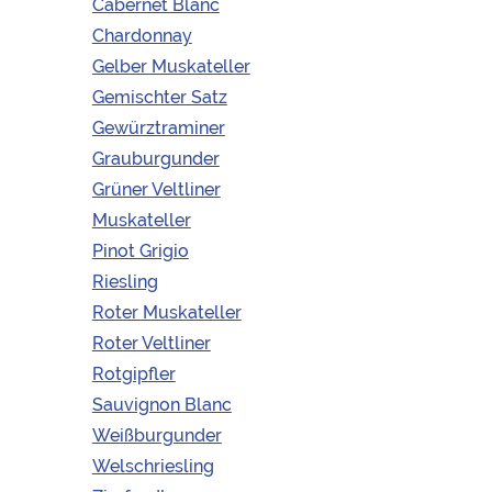
Cabernet Blanc
Montsant | Spanien |
Chardonnay
Rotbeerige Frucht | Feine
Gelber Muskateller
Würze | Angenehme
Tannine | Schönes
Gemischter Satz
Säurespiel | Gute Länge
Gewürztraminer
Sorte:
Cuvée | Garnacha
Grauburgunder
/Carinena /Syrah/Cabernet
Grüner Veltliner
Sauvignon | Rotwein
Weingut:
Dosterras
Muskateller
Region:
Montsant,
Spanien
Pinot Grigio
Jahrgang:
2016
Riesling
Geschmack:
Angenehme
Tannine | Schönes
Roter Muskateller
Säurespiel | Gute Länge
Roter Veltliner
Charakter:
trocken
Ausbau:
Barrique
Rotgipfler
Alkoholgehalt:
14,5 %vol.
Sauvignon Blanc
Verschlussart:
Kork
Inhalt:
0,75l
Weißburgunder
Welschriesling