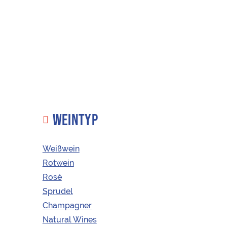
WEINTYP
Weißwein
Rotwein
Rosé
KAUFEN
ÖSTERREICHISCHE WEINE
Sprudel
Cuvée
Champagner
Vermell 2016
Natural Wines